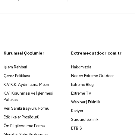
%
Okuma
mışı
Okuma Wave Up Spin (ML) 259cm 10-35gr 2 Parça Olta Kam
1.575,00
₺
1.750,00
₺
Kurumsal Çözümler
Extremeoutdoor.com.tr
Havale ile 1.496,25 ₺
İşlem Rehberi
Hakkımızda
Çerez Politikası
Neden Extreme Outdoor
K.V.K.K. Aydınlatma Metni
Extreme Blog
K.V. Korunması ve İşlenmesi
Extreme TV
Daiwa
Shimano
Politikası
Webinar | Etkinlik
aiwa Exceler 244cm 14-42gr 2 Parça Spin Kamışı
Shimano Sienn
Veri Sahibi Başvuru Formu
Kariyer
8.329,23
Etik İlkeler Prosödürü
₺
3.650,00
₺
Sürdürülebilirlik
Ön Bilgilendirme Formu
ETBİS
Havale ile 7.912,77 ₺
Mesafeli Satış Sözleşmesi