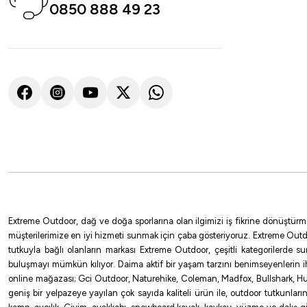
0850 888 49 23
Shimano
Shimano Sienna Spinning Sensitive 211cm 0,5-7g 2 Parça Olta Kamışı
3.711,00
₺
Havale ile 3.525,45 ₺
Extreme Outdoor, dağ ve doğa sporlarına olan ilgimizi iş fikrine dönüştürm
müşterilerimize en iyi hizmeti sunmak için çaba gösteriyoruz. Extreme Outd
tutkuyla bağlı olanların markası Extreme Outdoor, çeşitli kategorilerde 
buluşmayı mümkün kılıyor. Daima aktif bir yaşam tarzını benimseyenlerin 
online mağazası; Gci Outdoor, Naturehike, Coleman, Madfox, Bullshark, Hus
geniş bir yelpazeye yayılan çok sayıda kaliteli ürün ile, outdoor tutkunlar