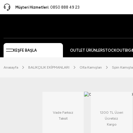
Müşteri Hizmetleri:
0850 888 49 23
KEŞFE BAŞLA
OUTLET ÜRÜNLER
STOCKOUT
BIG
Anasayfa
BALIKÇILIK EKİPMANLARI
Olta Kamışları
Spin Kamışla
Vade Farksız
1200 TL Üzeri
Taksit
Ücretsiz
Kargo