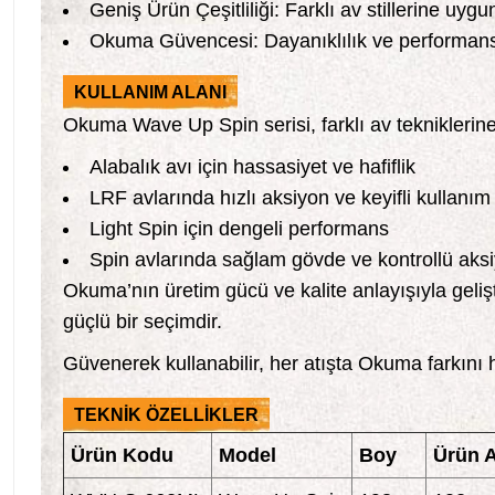
Geniş Ürün Çeşitliliği: Farklı av stillerine uyg
Okuma Güvencesi: Dayanıklılık ve performans
KULLANIM ALANI
Okuma Wave Up Spin serisi, farklı av tekniklerin
Alabalık avı için hassasiyet ve hafiflik
LRF avlarında hızlı aksiyon ve keyifli kullanım
Light Spin için dengeli performans
Spin avlarında sağlam gövde ve kontrollü aks
Okuma’nın üretim gücü ve kalite anlayışıyla gel
güçlü bir seçimdir.
Güvenerek kullanabilir, her atışta Okuma farkını h
TEKNİK ÖZELLİKLER
Ürün Kodu
Model
Boy
Ürün A