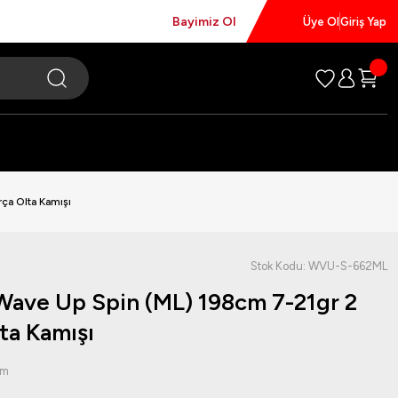
Bayimiz Ol
Üye Ol
Giriş Yap
ça Olta Kamışı
Stok Kodu: WVU-S-662ML
ave Up Spin (ML) 198cm 7-21gr 2
ta Kamışı
um