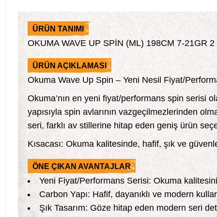
ÜRÜN TANIMI
OKUMA WAVE UP SPİN (ML) 198CM 7-21GR 2
ÜRÜN AÇIKLAMASI
Okuma Wave Up Spin – Yeni Nesil Fiyat/Performa
Okuma’nın en yeni fiyat/performans spin serisi o
yapısıyla spin avlarının vazgeçilmezlerinden ol
seri, farklı av stillerine hitap eden geniş ürün seç
Kısacası: Okuma kalitesinde, hafif, şık ve güvenle 
ÖNE ÇIKAN AVANTAJLAR
Yeni Fiyat/Performans Serisi: Okuma kalitesini 
Carbon Yapı: Hafif, dayanıklı ve modern kulla
Şık Tasarım: Göze hitap eden modern seri det