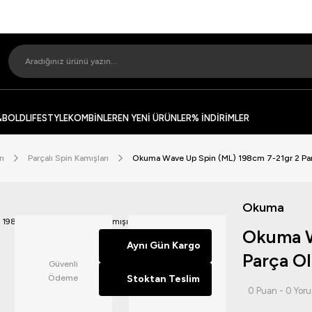
&BOLD
LIFESTYLE
KOMBİNLER
EN YENİ ÜRÜNLER
% İNDİRİMLER
rı
Parçalı Spin Kamışları
Okuma Wave Up Spin (ML) 198cm 7-21gr 2 Par
Okuma
Okuma W
Aynı Gün Kargo
Parça Ol
Güvenli
14 Günde
Ödeme
Stoktan Teslim
İade
0 Puan - 0 Yor