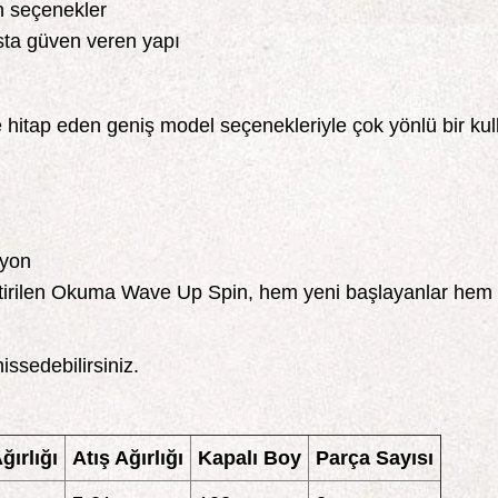
un seçenekler
ta güven veren yapı
e hitap eden geniş model seçenekleriyle çok yönlü bir ku
iyon
iştirilen Okuma Wave Up Spin, hem yeni başlayanlar hem 
issedebilirsiniz.
ğırlığı
Atış Ağırlığı
Kapalı Boy
Parça Sayısı