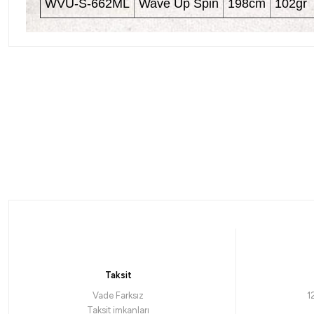
WVU-S-662ML
Wave Up Spin
198cm
102gr
Ryuji
Ryuji
Ryuji Terminatör 240cm 4-35gr 2 Parça Spin Kamışı
Ryuji
1.613,12
₺
1.76
Taksit
Havale ile 1.532,46 ₺
Vade Farksız
1
Taksit imkanları