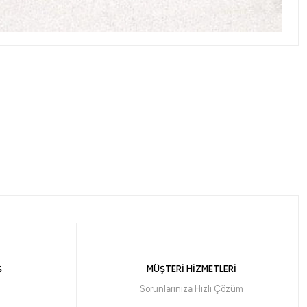
 7-44gr 2 Parça Spin Kamışı
Ş
MÜŞTERİ HİZMETLERİ
 ile 1.569,47 ₺
Sorunlarınıza Hızlı Çözüm