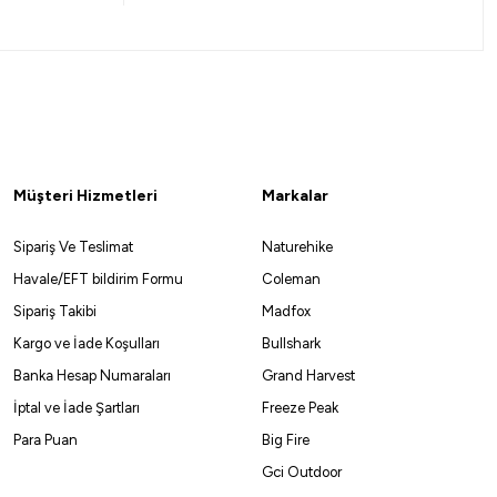
10
ışı
Müşteri Hizmetleri
Markalar
Sipariş Ve Teslimat
Naturehike
Havale/EFT bildirim Formu
Coleman
Sipariş Takibi
Madfox
Kargo ve İade Koşulları
Bullshark
Banka Hesap Numaraları
Grand Harvest
a Spinning EVA 269cm 10-35gr 2 Parça Olta Kamışı
İptal ve İade Şartları
Freeze Peak
Para Puan
Big Fire
Gci Outdoor
Havale ile 3.467,50 ₺