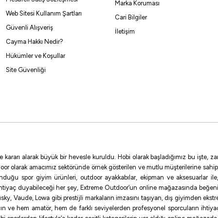
Marka Koruması
Web Sitesi Kullanım Şartları
Cari Bilgiler
Güvenli Alışveriş
%5
İletişim
Cayma Hakkı Nedir?
Daiwa
Hükümler ve Koşullar
Daiwa RS Spinning 244cm 14-56gr 2 Parça Olta Kamışı
Site Güvenliği
2.413,71
₺
2.540,75
₺
Havale ile 2.293,03 ₺
e kararı alarak büyük bir hevesle kuruldu. Hobi olarak başladığımız bu işte,
oor olarak amacımız sektöründe örnek gösterilen ve mutlu müşterilerine sahip
sunduğu spor giyim ürünleri, outdoor ayakkabılar, ekipman ve aksesuarlar i
ihtiyaç duyabileceği her şey, Extreme Outdoor’un online mağazasında beğen
ky, Vaude, Lowa gibi prestijli markaların imzasını taşıyan, dış giyimden ekst
ının ve hem amatör, hem de farklı seviyelerden profesyonel sporcuların ihtiyaç