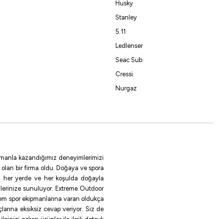
Husky
Stanley
5.11
Ledlenser
Seac Sub
Cressi
Nurgaz
 zamanla kazandığımız deneyimlerimizi
 olan bir firma oldu. Doğaya ve spora
le, her yerde ve her koşulda doğayla
ilerinize sunuluyor. Extreme Outdoor
rem spor ekipmanlarına varan oldukça
larına eksiksiz cevap veriyor. Siz de