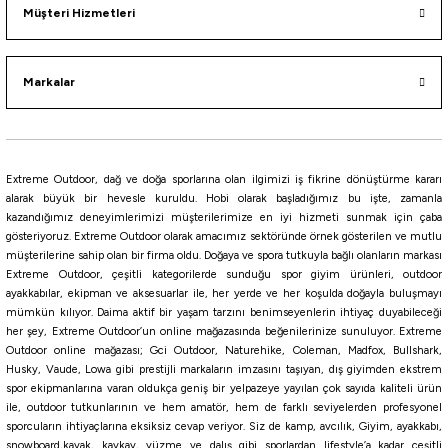
143,10
₺
Müşteri Hizmetleri
159,00
₺
Havale ile 135,95 ₺
Markalar
Black Nickel
NO:14
NO:15
NO:16
NO:17
%10
Extreme Outdoor, dağ ve doğa sporlarına olan ilgimizi iş fikrine dönüştürme kararı
Maruto
alarak büyük bir hevesle kuruldu. Hobi olarak başladığımız bu işte, zamanla
kazandığımız deneyimlerimizi müşterilerimize en iyi hizmeti sunmak için çaba
Maruto 9944NS Urashima Kentsuki Olta İğnesi
gösteriyoruz. Extreme Outdoor olarak amacımız sektöründe örnek gösterilen ve mutlu
müşterilerine sahip olan bir firma oldu. Doğaya ve spora tutkuyla bağlı olanların markası
Extreme Outdoor, çeşitli kategorilerde sunduğu spor giyim ürünleri, outdoor
143,10
₺
ayakkabılar, ekipman ve aksesuarlar ile, her yerde ve her koşulda doğayla buluşmayı
159,00
₺
mümkün kılıyor. Daima aktif bir yaşam tarzını benimseyenlerin ihtiyaç duyabileceği
her şey, Extreme Outdoor’un online mağazasında beğenilerinize sunuluyor. Extreme
Havale ile 135,95 ₺
Outdoor online mağazası; Gci Outdoor, Naturehike, Coleman, Madfox, Bullshark,
Husky, Vaude, Lowa gibi prestijli markaların imzasını taşıyan, dış giyimden ekstrem
Black Nickel
spor ekipmanlarına varan oldukça geniş bir yelpazeye yayılan çok sayıda kaliteli ürün
ile, outdoor tutkunlarının ve hem amatör, hem de farklı seviyelerden profesyonel
NO:1
NO:1/0
NO:2
NO:2/0
NO:3
NO:4
sporcuların ihtiyaçlarına eksiksiz cevap veriyor. Siz de kamp, avcılık, Giyim, ayakkabı,
%10
snowboard,kayak, kaykay, yüzme ve dalış gibi sporlardan lifestyle’a kadar çeşitli