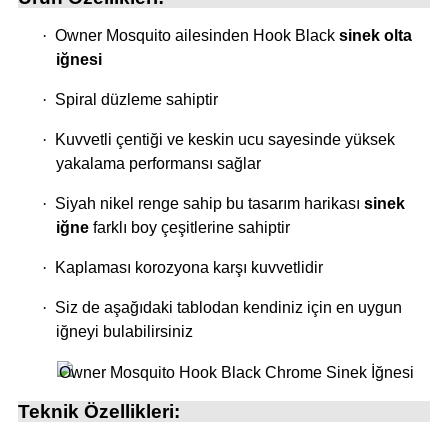
·
Owner Mosquito ailesinden Hook Black
sinek olta
i
iğnesi
·
Spiral düzleme sahiptir
·
Kuvvetli çentiği ve keskin ucu sayesinde yüksek
yakalama performansı sağlar
·
Siyah nikel renge sahip bu tasarım harikası
sinek
iğne
farklı boy çeşitlerine sahiptir
·
Kaplaması korozyona karşı kuvvetlidir
·
Siz de aşağıdaki tablodan kendiniz için en uygun
iğneyi bulabilirsiniz
Teknik Özellikleri: