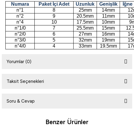
Numara
Paket İçi Adet
Uzunluk
Genişlik
İğne
n°1
8
25mm
14mm
1
n°2
9
20.5mm
11mm
1
n°4
10
17.5mm
10mm
9
n°1/0
7
25.5mm
15mm
12
n°2/0
6
27mm
16mm
1
n°3/0
5
32mm
19mm
1
n°4/0
4
33mm
19.5mm
1
Yorumlar (0)
Taksit Seçenekleri
Bu ürüne ilk yorumu siz yapın!
Soru & Cevap
Yorum Yaz
Benzer Ürünler
Ürün hakkında henüz soru sorulmamış.