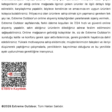
kategorilerin yer aldığı online mağazada ilginizi çeken ürünler ile ilgili detaylı bilgi
Maruto
edinebilir, karşılaştırma yapabilir, böylece kendinize ve amacınıza en uygun ürünleri
Maruto BN Siyah Nikel Olta İğnesi
kolayca bulabilirsiniz. İhtiyacınız olan ürünlere sahip olmak için yapmanız gereken tek
şey ise, Extreme Outdoor’un online alışveriş kolaylığından yararlanarak sipariş vermek…
Extreme Outdoor sayfalarında, farklı ödeme koşulları ile 7/24 hızlı ve güvenli online
143,10
₺
alışveriş yapabilir, satın aldığınız ürünlerin dilediğiniz adrese teslim edilmesini
159,00
₺
sağlayabilirsiniz. Online mağazanın getirdiği kolaylıklar ile, siz de Extreme Outdoor’in
sunduğu kalite ve konforu gerek spor aktivitelerinize, gerek gündelik hayatınıza dahil
Havale ile 135,95 ₺
edebilirsiniz. Yüksek motivasyona sahip ekibimizle; müşterilerimizin talepleri ve ileriyi
düşünerek yaptığımız çalışmalarla, yeniliklerin kaçınılmaz olduğuna ve bu yenilikle
ayak uydurulması gerektiğine inanıyoruz.
SİYAH NİKEL
NO:4
NO:6
NO:1
NO:2
NO:5
%10
Fudo
Fudo 4101 FKSE-BN Fukase Black Nikel Olta İğnesi
85,50
₺
95,00
₺
©2026 Extreme Outdoor
, Tüm Hakları Saklıdır.
Havale ile 81,23 ₺