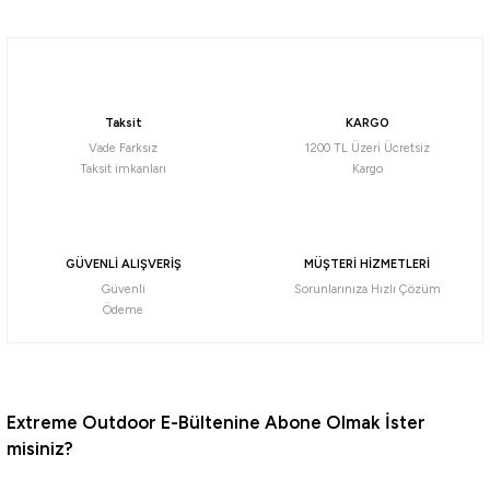
%10
Soru Sor
Mustad
Mustad Mosquito 10549NP-BN Olta İğnesi
Taksit
KARGO
105,84
₺
Vade Farksız
1200 TL Üzeri Ücretsiz
117,60
₺
Taksit imkanları
Kargo
Havale ile 100,55 ₺
NO:1/0
NO:2/0
NO:3/0
NO:1
NO:2
%10
GÜVENLİ ALIŞVERİŞ
MÜŞTERİ HİZMETLERİ
Güvenli
Sorunlarınıza Hızlı Çözüm
Maruto
Ödeme
Maruto DS4340 Reversed Ringed Olta İğnesi
143,10
₺
159,00
₺
Extreme Outdoor E-Bültenine Abone Olmak İster
misiniz?
Havale ile 135,95 ₺