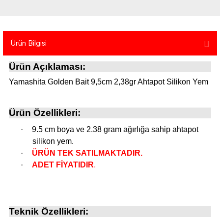
atma
olt
nerleri
lbisesi
Ekipmanları
me · Ekipman
Ürün Bilgisi
Sırt Çantası
Kılıfları
Ürün Açıklaması:
rler
 · Woodland
Yamashita Golden Bait 9,5cm 2,38gr Ahtapot Silikon Yem
et Malzemeleri
taları
Ürün Özellikleri:
ucu Minder)
·
9.5 cm boya ve 2.38 gram ağırlığa sahip ahtapot
silikon yem.
·
ÜRÜN TEK SATILMAKTADIR.
Ekipmanları
ik
·
ADET FİYATIDIR
.
 Aksesuarları
atta Kalma Ürünleri
Teknik Özellikleri: