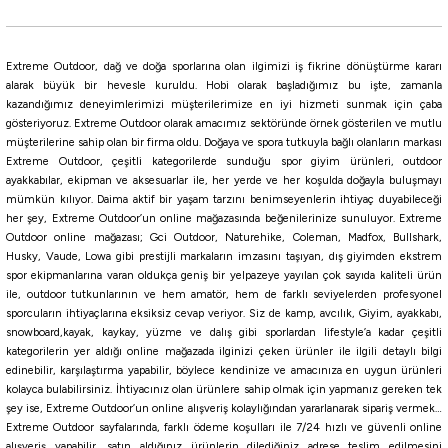
NATURAL
New Penny
Amber Glow
Molting
Extreme Outdoor, dağ ve doğa sporlarına olan ilgimizi iş fikrine dönüştürme kararı
5 CM
alarak büyük bir hevesle kuruldu. Hobi olarak başladığımız bu işte, zamanla
kazandığımız deneyimlerimizi müşterilerimize en iyi hizmeti sunmak için çaba
Fujin
gösteriyoruz. Extreme Outdoor olarak amacımız sektöründe örnek gösterilen ve mutlu
müşterilerine sahip olan bir firma oldu. Doğaya ve spora tutkuyla bağlı olanların markası
Fujin Calamax EVO Combo Squid Silikon Yem
Extreme Outdoor, çeşitli kategorilerde sunduğu spor giyim ürünleri, outdoor
ayakkabılar, ekipman ve aksesuarlar ile, her yerde ve her koşulda doğayla buluşmayı
mümkün kılıyor. Daima aktif bir yaşam tarzını benimseyenlerin ihtiyaç duyabileceği
1.017,50
₺
her şey, Extreme Outdoor’un online mağazasında beğenilerinize sunuluyor. Extreme
Outdoor online mağazası; Gci Outdoor, Naturehike, Coleman, Madfox, Bullshark,
Husky, Vaude, Lowa gibi prestijli markaların imzasını taşıyan, dış giyimden ekstrem
Havale ile 966,63 ₺
spor ekipmanlarına varan oldukça geniş bir yelpazeye yayılan çok sayıda kaliteli ürün
ile, outdoor tutkunlarının ve hem amatör, hem de farklı seviyelerden profesyonel
RED
PURPLE
FLUO ORANGE
Forest
Fluo Pink
sporcuların ihtiyaçlarına eksiksiz cevap veriyor. Siz de kamp, avcılık, Giyim, ayakkabı,
snowboard,kayak, kaykay, yüzme ve dalış gibi sporlardan lifestyle’a kadar çeşitli
160 Gr
190 GR
240 Gr
kategorilerin yer aldığı online mağazada ilginizi çeken ürünler ile ilgili detaylı bilgi
edinebilir, karşılaştırma yapabilir, böylece kendinize ve amacınıza en uygun ürünleri
kolayca bulabilirsiniz. İhtiyacınız olan ürünlere sahip olmak için yapmanız gereken tek
Fujin
şey ise, Extreme Outdoor’un online alışveriş kolaylığından yararlanarak sipariş vermek…
Fujin Shrimper 75mm 8.5gr Silikon Karides Yem
Extreme Outdoor sayfalarında, farklı ödeme koşulları ile 7/24 hızlı ve güvenli online
alışveriş yapabilir, satın aldığınız ürünlerin dilediğiniz adrese teslim edilmesini