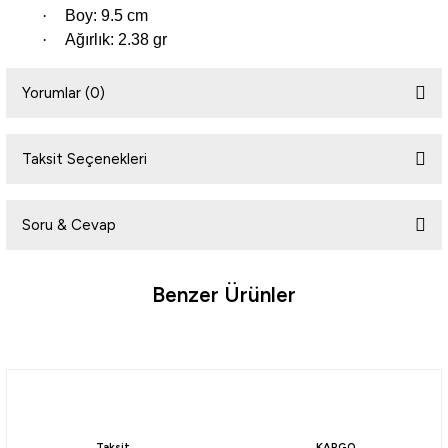
·
Boy: 9.5 cm
·
Ağırlık: 2.38 gr
i
Yorumlar (0)
Taksit Seçenekleri
Bu ürüne ilk yorumu siz yapın!
Soru & Cevap
Yorum Yaz
Benzer Ürünler
Ürün hakkında henüz soru sorulmamış.
Soru Sor
Fujin
Fujin Calamax Squid Kalamar Silikon Yem
Taksit
KARGO