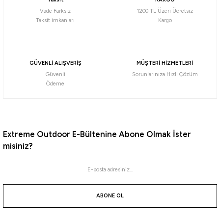
592,90
₺
Vade Farksız
1200 TL Üzeri Ücretsiz
Taksit imkanları
Kargo
Havale ile 563,25 ₺
RED
Violet
Glow UV
PURPLE
FLUO ORANGE
Forest
Fluo Pink
GÜVENLİ ALIŞVERİŞ
MÜŞTERİ HİZMETLERİ
140 Gr
200 Gr
250 Gr
Güvenli
Sorunlarınıza Hızlı Çözüm
Ödeme
Daiwa
Daiwa Bait Junkie Risky Critter Soft Bait Floating Silikon Yem
Extreme Outdoor E-Bültenine Abone Olmak İster
392,16
₺
misiniz?
Havale ile 372,55 ₺
Camo UV
Skin Shrimp UV
GP Chartreuse
Bloodworm UV
ABONE OL
7,62 CM
%15