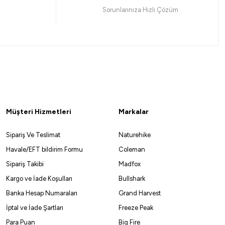
135,95 ₺
Havale ile 135,95 ₺
Sorunlarınıza Hızlı Çözüm
Nickel
Black Nickel
5
NO:16
NO:17
NO:14
NO:15
NO:16
NO:17
%10
Müşteri Hizmetleri
Markalar
ack Nikel Olta İğnesi
Sipariş Ve Teslimat
Naturehike
Havale/EFT bildirim Formu
Coleman
Sipariş Takibi
Madfox
81,23 ₺
Kargo ve İade Koşulları
Bullshark
Banka Hesap Numaraları
Grand Harvest
ckel
İptal ve İade Şartları
Freeze Peak
Para Puan
Big Fire
NO:2
NO:3
NO:2/0