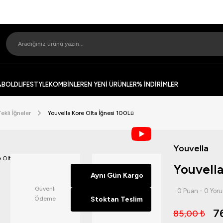
&BOLD
LIFESTYLE
KOMBİNLER
EN YENİ ÜRÜNLER
% İNDİRİMLER
Tekli İğneler
Youvella Kore Olta İğnesi 100Lü
Youvella
Youvella
Aynı Gün Kargo
Güvenli
14 Günde
0 Puan - 0 Yor
Ödeme
Stoktan Teslim
İade
7
85,00 ₺