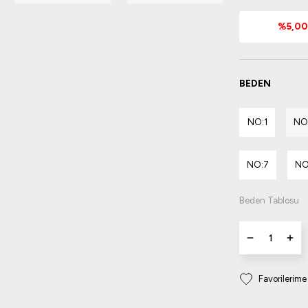
%5,00 
BEDEN
NO:1
NO
NO:7
NO
Beden Tablosu