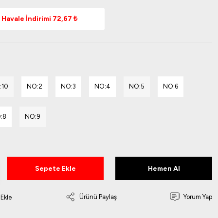
Havale İndirimi 72,67 ₺
:10
NO:2
NO:3
NO:4
NO:5
NO:6
:8
NO:9
Sepete Ekle
Hemen Al
Ürünü Paylaş
Yorum Yap