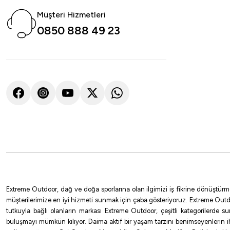
Müşteri Hizmetleri
0850 888 49 23
Fudo
Fudo 1001 Chınu Black Nikel Olta İğnesi
85,50
₺
95,00
₺
Havale ile
Black N
NO:1
NO:6
NO:7
NO:8
NO:1/0
NO:10
NO:11
NO:13
Extreme Outdoor, dağ ve doğa sporlarına olan ilgimizi iş fikrine dönüştürm
müşterilerimize en iyi hizmeti sunmak için çaba gösteriyoruz. Extreme Outd
%10
tutkuyla bağlı olanların markası Extreme Outdoor, çeşitli kategorilerde 
buluşmayı mümkün kılıyor. Daima aktif bir yaşam tarzını benimseyenlerin 
Fudo