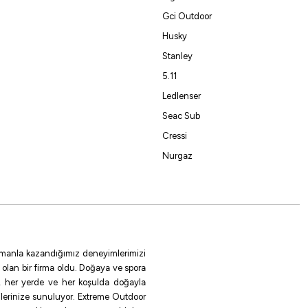
Gci Outdoor
Husky
%10
Stanley
Fudo
5.11
Fudo CHTS-BN Chinu Two Sliced Olta İğnesi
Ledlenser
Seac Sub
81,00
₺
90,00
₺
Cressi
Havale ile 76,95 ₺
Nurgaz
Black Nickel
NO:10
NO:3
NO:4
NO:5
NO:6
NO:8
NO:2
 zamanla kazandığımız deneyimlerimizi
 olan bir firma oldu. Doğaya ve spora
le, her yerde ve her koşulda doğayla
ilerinize sunuluyor. Extreme Outdoor