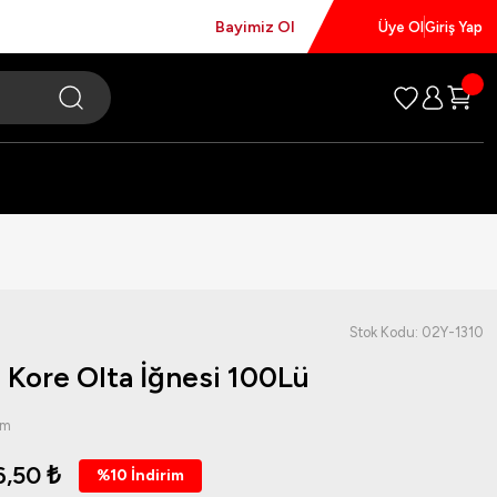
Bayimiz Ol
Üye Ol
Giriş Yap
Stok Kodu: 02Y-1310
 Kore Olta İğnesi 100Lü
um
6,50 ₺
%10 İndirim