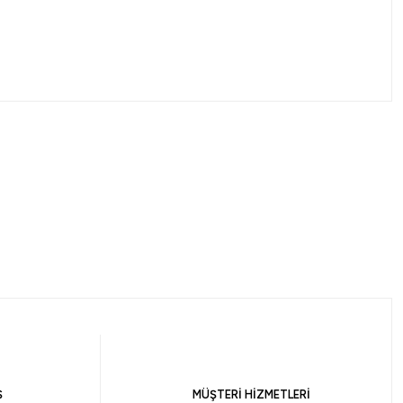
%10
%10
Maruto
Doutsuki Olta İğnesi
Maruto 9777 BN Fukase Olta İğnesi
143,10
₺
159,00
₺
Ş
MÜŞTERİ HİZMETLERİ