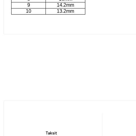
9
14.2mm
10
13.2mm
%10
Mustad
Maruto
Mustad Mosquito 10549NP-BN Olta İğnesi
Maruto DS
105,84
₺
143,10
₺
117,60
₺
Taksit