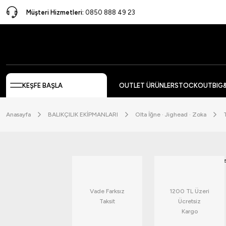
Müşteri Hizmetleri:
0850 888 49 23
KEŞFE BAŞLA
OUTLET ÜRÜNLER
STOCKOUT
BIG
Anasayfa
BALIKÇILIK EKİPMANLARI
Olta İğne · Jighead · Zoka
Vade Farksız
1200 TL Üzeri
Taksit
Ücretsiz
Kargo