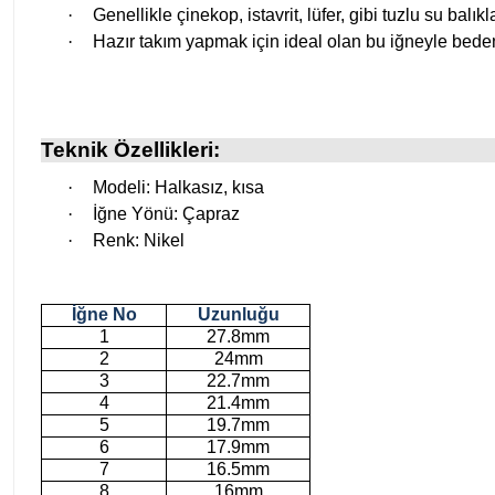
·
Genellikle çinekop, istavrit, lüfer, gibi tuzlu su balıkla
·
Hazır takım yapmak için ideal olan bu iğneyle bedenle
Teknik Özellikleri:
·
Modeli: Halkasız, kısa
·
İğne Yönü: Çapraz
·
Renk: Nikel
İğne No
Uzunluğu
1
27.8mm
2
24mm
3
22.7mm
4
21.4mm
5
19.7mm
6
17.9mm
7
16.5mm
8
16mm