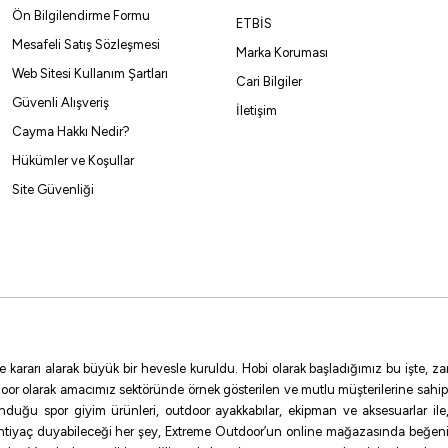
Ön Bilgilendirme Formu
ETBİS
Mesafeli Satış Sözleşmesi
Marka Koruması
%10
Web Sitesi Kullanım Şartları
Cari Bilgiler
Güvenli Alışveriş
İletişim
Cayma Hakkı Nedir?
Hükümler ve Koşullar
Site Güvenliği
 81,23 ₺
ickel
NO:2/0
NO:5
NO:1.5
NO:2
NO:3
NO:4
NO:9
NO:12
e kararı alarak büyük bir hevesle kuruldu. Hobi olarak başladığımız bu işte,
oor olarak amacımız sektöründe örnek gösterilen ve mutlu müşterilerine sahip
sunduğu spor giyim ürünleri, outdoor ayakkabılar, ekipman ve aksesuarlar i
ihtiyaç duyabileceği her şey, Extreme Outdoor’un online mağazasında beğen