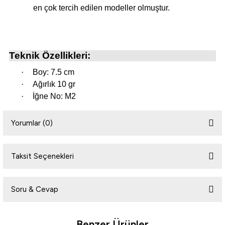
en çok tercih edilen modeller olmuştur.
Teknik Özellikleri:
·
Boy: 7.5 cm
·
Ağırlık 10 gr
·
İğne No: M2
Yorumlar (0)
Taksit Seçenekleri
Bu ürüne ilk yorumu siz yapın!
Soru & Cevap
Yorum Yaz
Benzer Ürünler