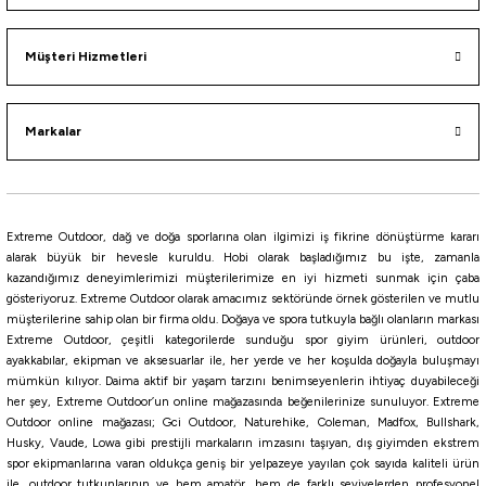
Havale ile 876,38 ₺
Müşteri Hizmetleri
RED
GOLD
NBG
NBB
NBR
Keimura
Markalar
Yamashita
Yamashita Surf Yumizuno 40mm Mini Trol Sırtı Zokası
430,00
₺
Extreme Outdoor, dağ ve doğa sporlarına olan ilgimizi iş fikrine dönüştürme kararı
alarak büyük bir hevesle kuruldu. Hobi olarak başladığımız bu işte, zamanla
kazandığımız deneyimlerimizi müşterilerimize en iyi hizmeti sunmak için çaba
Havale ile 408,50 ₺
gösteriyoruz. Extreme Outdoor olarak amacımız sektöründe örnek gösterilen ve mutlu
müşterilerine sahip olan bir firma oldu. Doğaya ve spora tutkuyla bağlı olanların markası
BH
CRH
KPH
KVH
PBH
PH
PPH
PWH
MBH
Extreme Outdoor, çeşitli kategorilerde sunduğu spor giyim ürünleri, outdoor
ayakkabılar, ekipman ve aksesuarlar ile, her yerde ve her koşulda doğayla buluşmayı
mümkün kılıyor. Daima aktif bir yaşam tarzını benimseyenlerin ihtiyaç duyabileceği
Yamashita
her şey, Extreme Outdoor’un online mağazasında beğenilerinize sunuluyor. Extreme
Yamashita Egi Oh F 3.0 9cm 15gr Kalamar Zokası
Outdoor online mağazası; Gci Outdoor, Naturehike, Coleman, Madfox, Bullshark,
Husky, Vaude, Lowa gibi prestijli markaların imzasını taşıyan, dış giyimden ekstrem
spor ekipmanlarına varan oldukça geniş bir yelpazeye yayılan çok sayıda kaliteli ürün
657,00
₺
ile, outdoor tutkunlarının ve hem amatör, hem de farklı seviyelerden profesyonel