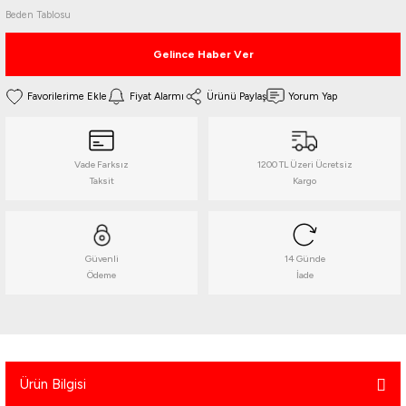
atma
olt
nerleri
lbisesi
Beden Tablosu
Gelince Haber Ver
Ekipmanları
me · Ekipman
Fiyat Alarmı
Ürünü Paylaş
Yorum Yap
Sırt Çantası
Kılıfları
rler
 · Woodland
Vade Farksız
1200 TL Üzeri Ücretsiz
Taksit
Kargo
et Malzemeleri
taları
ucu Minder)
Güvenli
14 Günde
Ödeme
İade
Ekipmanları
ik
 Aksesuarları
atta Kalma Ürünleri
Ürün Bilgisi