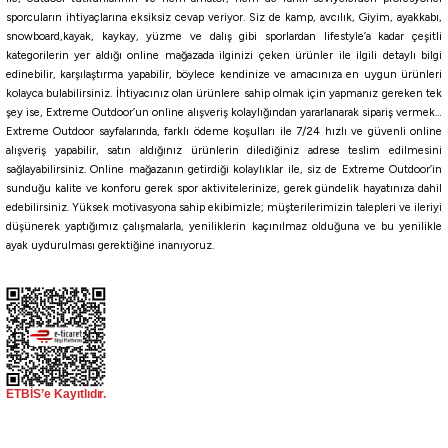
730,00
₺
sporcuların ihtiyaçlarına eksiksiz cevap veriyor. Siz de kamp, avcılık, Giyim, ayakkabı,
snowboard,kayak, kaykay, yüzme ve dalış gibi sporlardan lifestyle’a kadar çeşitli
Havale ile 624,15 ₺
kategorilerin yer aldığı online mağazada ilginizi çeken ürünler ile ilgili detaylı bilgi
edinebilir, karşılaştırma yapabilir, böylece kendinize ve amacınıza en uygun ürünleri
kolayca bulabilirsiniz. İhtiyacınız olan ürünlere sahip olmak için yapmanız gereken tek
NMI
RWP
NEB
NIY
NIB
NAJ
NQS
RWH
RRH
RCT
şey ise, Extreme Outdoor’un online alışveriş kolaylığından yararlanarak sipariş vermek…
%10
Extreme Outdoor sayfalarında, farklı ödeme koşulları ile 7/24 hızlı ve güvenli online
Yamashita
alışveriş yapabilir, satın aldığınız ürünlerin dilediğiniz adrese teslim edilmesini
sağlayabilirsiniz. Online mağazanın getirdiği kolaylıklar ile, siz de Extreme Outdoor’in
Yamashita Toto Sutte R WM95N 9.5Cm Glowlu Kalamar Zokası
sunduğu kalite ve konforu gerek spor aktivitelerinize, gerek gündelik hayatınıza dahil
edebilirsiniz. Yüksek motivasyona sahip ekibimizle; müşterilerimizin talepleri ve ileriyi
düşünerek yaptığımız çalışmalarla, yeniliklerin kaçınılmaz olduğuna ve bu yenilikle
513,00
₺
ayak uydurulması gerektiğine inanıyoruz.
570,00
₺
Havale ile 487,35 ₺
F/BO
F/BB
F/BP
F/LB
F/LO
F/LP
Fujin
Fujin EGİX 3.0 16.4gr Kalamar Zokası