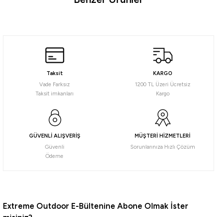
Ürün hakkında henüz soru sorulmamış.
Soru Sor
Daiwa
Daiwa Emeraldas Shine LC 3.0 Laser Impact 14gr Kalamar Zokası
Taksit
KARGO
732,56
₺
Vade Farksız
1200 TL Üzeri Ücretsiz
Taksit imkanları
Kargo
Havale ile 695,94 ₺
Pink/Pink
Orange Aji
Blue Glow Laser
GÜVENLİ ALIŞVERİŞ
MÜŞTERİ HİZMETLERİ
Güvenli
Sorunlarınıza Hızlı Çözüm
Daiwa
Ödeme
Daiwa Emeraldas Shine LC 2.5 Laser Impact 12gr Kalamar Zokası
732,56
₺
Extreme Outdoor E-Bültenine Abone Olmak İster
Havale ile 695,94 ₺