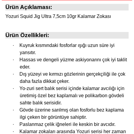
Ürün Açıklaması:
Yozuri Squid Jig Ultra 7,5cm 10gr Kalamar Zokası
i
Ürün Özellikleri:
·
Kuyruk kısmındaki fosforlar ışığı uzun süre iyi
yansıtır.
·
Hassas ve dengeli yüzme askiyonarını çok iyi taklit
eder.
·
Dış yüzeyi ve kırmızı gözlerinin gerçekçiliği ile çok
daha fazla dikkat çeker.
·
Yo-zuri sert balık serisi içinde kalamar avcılığı için
üretimiş özel bez kaplamalı ve polikarbon gövdeli
sahte balık serisidir.
·
Gövde üzerine sarılmış olan fosforlu bez kaplama
ilgi çeken bir görüntüye sahiptir.
·
Paslanmaz çelik iğneleri ile keskin bir avcıdır.
·
Kalamar zokaları arasında Yozuri serisi her zaman