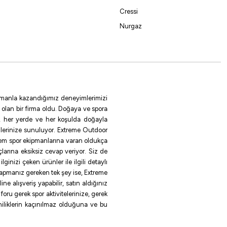
Cressi
Nurgaz
 zamanla kazandığımız deneyimlerimizi
 olan bir firma oldu. Doğaya ve spora
le, her yerde ve her koşulda doğayla
ilerinize sunuluyor. Extreme Outdoor
rem spor ekipmanlarına varan oldukça
larına eksiksiz cevap veriyor. Siz de
inizi çeken ürünler ile ilgili detaylı
 yapmanız gereken tek şey ise, Extreme
e alışveriş yapabilir, satın aldığınız
oru gerek spor aktivitelerinize, gerek
eniliklerin kaçınılmaz olduğuna ve bu