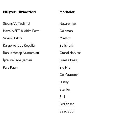
Müşteri Hizmetleri
Markalar
Sipariş Ve Teslimat
Naturehike
Havale/EFT bildirim Formu
Coleman
Sipariş Takibi
Madfox
Kargo ve İade Koşulları
Bullshark
Banka Hesap Numaraları
Grand Harvest
İptal ve İade Şartları
Freeze Peak
Para Puan
Big Fire
Gci Outdoor
Husky
Stanley
5.11
Ledlenser
Seac Sub