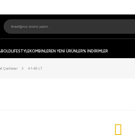
&BOLD
LIFESTYLE
KOMBİNLER
EN YENİ ÜRÜNLER
% İNDİRİMLER
t Çantaları
41-65 LT