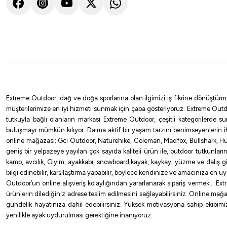
Extreme Outdoor, dağ ve doğa sporlarına olan ilgimizi iş fikrine dönüştürm
müşterilerimize en iyi hizmeti sunmak için çaba gösteriyoruz. Extreme Outd
tutkuyla bağlı olanların markası Extreme Outdoor, çeşitli kategorilerde 
buluşmayı mümkün kılıyor. Daima aktif bir yaşam tarzını benimseyenlerin 
online mağazası; Gci Outdoor, Naturehike, Coleman, Madfox, Bullshark, Hus
geniş bir yelpazeye yayılan çok sayıda kaliteli ürün ile, outdoor tutkunlar
kamp, avcılık, Giyim, ayakkabı, snowboard,kayak, kaykay, yüzme ve dalış gibi 
bilgi edinebilir, karşılaştırma yapabilir, böylece kendinize ve amacınıza en 
Outdoor’un online alışveriş kolaylığından yararlanarak sipariş vermek… Extre
ürünlerin dilediğiniz adrese teslim edilmesini sağlayabilirsiniz. Online mağa
gündelik hayatınıza dahil edebilirsiniz. Yüksek motivasyona sahip ekibimizl
yenilikle ayak uydurulması gerektiğine inanıyoruz.