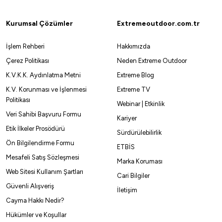
Kurumsal Çözümler
Extremeoutdoor.com.tr
İşlem Rehberi
Hakkımızda
Çerez Politikası
Neden Extreme Outdoor
K.V.K.K. Aydınlatma Metni
Extreme Blog
K.V. Korunması ve İşlenmesi
Extreme TV
Politikası
Webinar | Etkinlik
Veri Sahibi Başvuru Formu
Kariyer
Etik İlkeler Prosödürü
Sürdürülebilirlik
Ön Bilgilendirme Formu
ETBİS
Mesafeli Satış Sözleşmesi
Marka Koruması
Web Sitesi Kullanım Şartları
Cari Bilgiler
Güvenli Alışveriş
İletişim
Cayma Hakkı Nedir?
Hükümler ve Koşullar