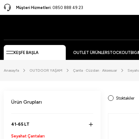
Müşteri Hizmetleri:
0850 888 49 23
KEŞFE BAŞLA
OUTLET ÜRÜNLER
STOCKOUT
BIG
Anasayfa
OUTDOOR YAŞAM
Çanta · Cüzdan · Aksesuar
Seyaha
Stoktakiler
Ürün Grupları
41-65 LT
Seyahat Çantaları