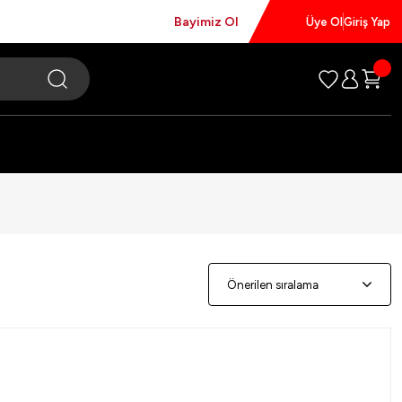
Bayimiz Ol
Üye Ol
Giriş Yap