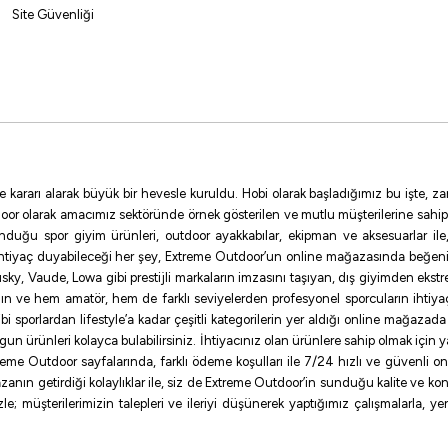
Site Güvenliği
e kararı alarak büyük bir hevesle kuruldu. Hobi olarak başladığımız bu işte,
oor olarak amacımız sektöründe örnek gösterilen ve mutlu müşterilerine sahip
sunduğu spor giyim ürünleri, outdoor ayakkabılar, ekipman ve aksesuarlar i
ihtiyaç duyabileceği her şey, Extreme Outdoor’un online mağazasında beğen
ky, Vaude, Lowa gibi prestijli markaların imzasını taşıyan, dış giyimden ekst
ının ve hem amatör, hem de farklı seviyelerden profesyonel sporcuların ihtiyaç
sporlardan lifestyle’a kadar çeşitli kategorilerin yer aldığı online mağazada ilg
uygun ürünleri kolayca bulabilirsiniz. İhtiyacınız olan ürünlere sahip olmak için
me Outdoor sayfalarında, farklı ödeme koşulları ile 7/24 hızlı ve güvenli onlin
zanın getirdiği kolaylıklar ile, siz de Extreme Outdoor’in sunduğu kalite ve konf
e; müşterilerimizin talepleri ve ileriyi düşünerek yaptığımız çalışmalarla, y