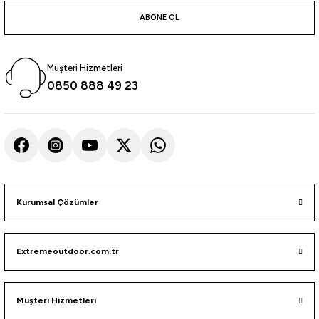
atma
olt
nerleri
lbisesi
ABONE OL
Ekipmanları
me · Ekipman
Müşteri Hizmetleri
Sırt Çantası
Kılıfları
0850 888 49 23
rler
 · Woodland
et Malzemeleri
taları
ucu Minder)
Kurumsal Çözümler
Ekipmanları
ik
Extremeoutdoor.com.tr
 Aksesuarları
atta Kalma Ürünleri
Müşteri Hizmetleri