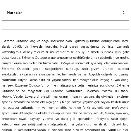
Markalar
i
Extreme Outdoor, dağ ve doğa sporlarına olan ilgimizi iş fikrine dönüştürme kararı
alarak büyük bir hevesle kuruldu. Hobi olarak başladığımız bu işte, zamanla
kazandığımız deneyimlerimizi müşterilerimize en iyi hizmeti sunmak için çaba
gösteriyoruz. Extreme Outdoor olarak amacımız sektöründe örnek gösterilen ve mutlu
müşterilerine sahip olan bir firma oldu. Doğaya ve spora tutkuyla bağlı olanların markası
Extreme Outdoor, çeşitli kategorilerde sunduğu spor giyim ürünleri, outdoor
ayakkabılar, ekipman ve aksesuarlar ile, her yerde ve her koşulda doğayla buluşmayı
mümkün kılıyor. Daima aktif bir yaşam tarzını benimseyenlerin ihtiyaç duyabileceği
her şey, Extreme Outdoor’un online mağazasında beğenilerinize sunuluyor. Extreme
Outdoor online mağazası; Gci Outdoor, Naturehike, Coleman, Madfox, Bullshark,
Husky, Vaude, Lowa gibi prestijli markaların imzasını taşıyan, dış giyimden ekstrem
spor ekipmanlarına varan oldukça geniş bir yelpazeye yayılan çok sayıda kaliteli ürün
ile, outdoor tutkunlarının ve hem amatör, hem de farklı seviyelerden profesyonel
sporcuların ihtiyaçlarına eksiksiz cevap veriyor. Siz de kamp, avcılık, Giyim, ayakkabı,
snowboard,kayak, kaykay, yüzme ve dalış gibi sporlardan lifestyle’a kadar çeşitli
kategorilerin yer aldığı online mağazada ilginizi çeken ürünler ile ilgili detaylı bilgi
edinebilir, karşılaştırma yapabilir, böylece kendinize ve amacınıza en uygun ürünleri