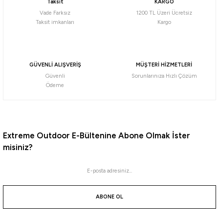
Taksit
KARGO
Vade Farksız
1200 TL Üzeri Ücretsiz
Taksit imkanları
Kargo
GÜVENLİ ALIŞVERİŞ
MÜŞTERİ HİZMETLERİ
Güvenli
Sorunlarınıza Hızlı Çözüm
Ödeme
Extreme Outdoor E-Bültenine Abone Olmak İster
misiniz?
ABONE OL