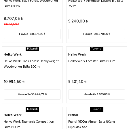
Helko Werk Black Forest Woodworker
Helko Werk American Double Bit Balta
atma
olt
nerleri
lbisesi
Balta 60Cm
75CM
8.707,05
₺
Ekipmanları
me · Ekipman
9.240,00
₺
9.674,50
₺
Sırt Çantası
Kılıfları
Havale ile 8.271,70 ₺
Havale ile 8.778,00 ₺
rler
 · Woodland
Tükendi
Tükendi
Helko Werk
Helko Werk
et Malzemeleri
taları
Helko Werk Black Forest Heavyweight
Helko Werk Forester Balta 80Cm
Woodworker Balta 80Cm
ucu Minder)
10.994,50
₺
9.431,40
₺
Ekipmanları
ik
Havale ile 10.444,77 ₺
Havale ile 8.959,83 ₺
 Aksesuarları
Tükendi
Tükendi
Helko Werk
Prandi
atta Kalma Ürünleri
Helko Werk Tasmania Competition
Prandi 1600gr Alman Balta 80cm
Balta 80Cm
Dişbudak Sap