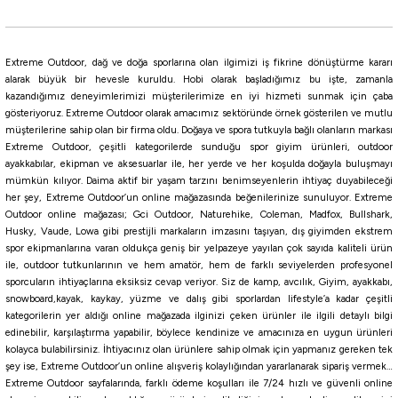
Extreme Outdoor, dağ ve doğa sporlarına olan ilgimizi iş fikrine dönüştürme kararı
alarak büyük bir hevesle kuruldu. Hobi olarak başladığımız bu işte, zamanla
kazandığımız deneyimlerimizi müşterilerimize en iyi hizmeti sunmak için çaba
gösteriyoruz. Extreme Outdoor olarak amacımız sektöründe örnek gösterilen ve mutlu
müşterilerine sahip olan bir firma oldu. Doğaya ve spora tutkuyla bağlı olanların markası
Extreme Outdoor, çeşitli kategorilerde sunduğu spor giyim ürünleri, outdoor
ayakkabılar, ekipman ve aksesuarlar ile, her yerde ve her koşulda doğayla buluşmayı
mümkün kılıyor. Daima aktif bir yaşam tarzını benimseyenlerin ihtiyaç duyabileceği
her şey, Extreme Outdoor’un online mağazasında beğenilerinize sunuluyor. Extreme
Outdoor online mağazası; Gci Outdoor, Naturehike, Coleman, Madfox, Bullshark,
Husky, Vaude, Lowa gibi prestijli markaların imzasını taşıyan, dış giyimden ekstrem
spor ekipmanlarına varan oldukça geniş bir yelpazeye yayılan çok sayıda kaliteli ürün
ile, outdoor tutkunlarının ve hem amatör, hem de farklı seviyelerden profesyonel
sporcuların ihtiyaçlarına eksiksiz cevap veriyor. Siz de kamp, avcılık, Giyim, ayakkabı,
snowboard,kayak, kaykay, yüzme ve dalış gibi sporlardan lifestyle’a kadar çeşitli
kategorilerin yer aldığı online mağazada ilginizi çeken ürünler ile ilgili detaylı bilgi
edinebilir, karşılaştırma yapabilir, böylece kendinize ve amacınıza en uygun ürünleri
kolayca bulabilirsiniz. İhtiyacınız olan ürünlere sahip olmak için yapmanız gereken tek
şey ise, Extreme Outdoor’un online alışveriş kolaylığından yararlanarak sipariş vermek…
Extreme Outdoor sayfalarında, farklı ödeme koşulları ile 7/24 hızlı ve güvenli online