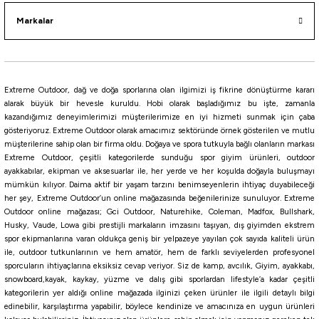
Markalar
Extreme Outdoor, dağ ve doğa sporlarına olan ilgimizi iş fikrine dönüştürme kararı
alarak büyük bir hevesle kuruldu. Hobi olarak başladığımız bu işte, zamanla
kazandığımız deneyimlerimizi müşterilerimize en iyi hizmeti sunmak için çaba
gösteriyoruz. Extreme Outdoor olarak amacımız sektöründe örnek gösterilen ve mutlu
müşterilerine sahip olan bir firma oldu. Doğaya ve spora tutkuyla bağlı olanların markası
Extreme Outdoor, çeşitli kategorilerde sunduğu spor giyim ürünleri, outdoor
ayakkabılar, ekipman ve aksesuarlar ile, her yerde ve her koşulda doğayla buluşmayı
mümkün kılıyor. Daima aktif bir yaşam tarzını benimseyenlerin ihtiyaç duyabileceği
her şey, Extreme Outdoor’un online mağazasında beğenilerinize sunuluyor. Extreme
Outdoor online mağazası; Gci Outdoor, Naturehike, Coleman, Madfox, Bullshark,
Husky, Vaude, Lowa gibi prestijli markaların imzasını taşıyan, dış giyimden ekstrem
spor ekipmanlarına varan oldukça geniş bir yelpazeye yayılan çok sayıda kaliteli ürün
ile, outdoor tutkunlarının ve hem amatör, hem de farklı seviyelerden profesyonel
sporcuların ihtiyaçlarına eksiksiz cevap veriyor. Siz de kamp, avcılık, Giyim, ayakkabı,
snowboard,kayak, kaykay, yüzme ve dalış gibi sporlardan lifestyle’a kadar çeşitli
kategorilerin yer aldığı online mağazada ilginizi çeken ürünler ile ilgili detaylı bilgi
edinebilir, karşılaştırma yapabilir, böylece kendinize ve amacınıza en uygun ürünleri