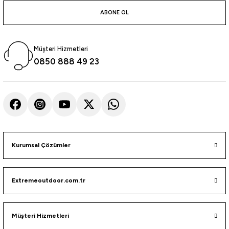
atma
olt
nerleri
lbisesi
ABONE OL
Ekipmanları
me · Ekipman
Müşteri Hizmetleri
Sırt Çantası
Kılıfları
0850 888 49 23
rler
 · Woodland
et Malzemeleri
taları
ucu Minder)
Kurumsal Çözümler
Ekipmanları
ik
Extremeoutdoor.com.tr
 Aksesuarları
atta Kalma Ürünleri
Müşteri Hizmetleri