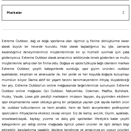
Markalar
i
Extreme Outdoor, dağ ve doğa sporlarına olan ilgimizi iş fikrine dönüştürme kararı
alarak büyük bir hevesle kuruldu. Hobi olarak başladığımız bu işte, zamanla
kazandığımız deneyimlerimizi müşterilerimize en iyi hizmeti sunmak için çaba
gösteriyoruz. Extreme Outdoor olarak amacımız sektöründe örnek gösterilen ve mutlu
müşterilerine sahip olan bir firma oldu. Doğaya ve spora tutkuyla bağlı olanların markası
Extreme Outdoor, çeşitli kategorilerde sunduğu spor giyim ürünleri, outdoor
ayakkabılar, ekipman ve aksesuarlar ile, her yerde ve her koşulda doğayla buluşmayı
mümkün kılıyor. Daima aktif bir yaşam tarzını benimseyenlerin ihtiyaç duyabileceği
her şey, Extreme Outdoor’un online mağazasında beğenilerinize sunuluyor. Extreme
Outdoor online mağazası; Gci Outdoor, Naturehike, Coleman, Madfox, Bullshark,
Husky, Vaude, Lowa gibi prestijli markaların imzasını taşıyan, dış giyimden ekstrem
spor ekipmanlarına varan oldukça geniş bir yelpazeye yayılan çok sayıda kaliteli ürün
ile, outdoor tutkunlarının ve hem amatör, hem de farklı seviyelerden profesyonel
sporcuların ihtiyaçlarına eksiksiz cevap veriyor. Siz de kamp, avcılık, Giyim, ayakkabı,
snowboard,kayak, kaykay, yüzme ve dalış gibi sporlardan lifestyle’a kadar çeşitli
kategorilerin yer aldığı online mağazada ilginizi çeken ürünler ile ilgili detaylı bilgi
edinebilir, karşılaştırma yapabilir, böylece kendinize ve amacınıza en uygun ürünleri