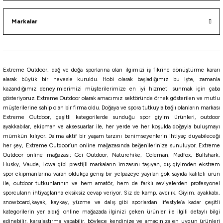
Markalar
i
Extreme Outdoor, dağ ve doğa sporlarına olan ilgimizi iş fikrine dönüştürme kararı
alarak büyük bir hevesle kuruldu. Hobi olarak başladığımız bu işte, zamanla
kazandığımız deneyimlerimizi müşterilerimize en iyi hizmeti sunmak için çaba
gösteriyoruz. Extreme Outdoor olarak amacımız sektöründe örnek gösterilen ve mutlu
müşterilerine sahip olan bir firma oldu. Doğaya ve spora tutkuyla bağlı olanların markası
Extreme Outdoor, çeşitli kategorilerde sunduğu spor giyim ürünleri, outdoor
ayakkabılar, ekipman ve aksesuarlar ile, her yerde ve her koşulda doğayla buluşmayı
mümkün kılıyor. Daima aktif bir yaşam tarzını benimseyenlerin ihtiyaç duyabileceği
her şey, Extreme Outdoor’un online mağazasında beğenilerinize sunuluyor. Extreme
Outdoor online mağazası; Gci Outdoor, Naturehike, Coleman, Madfox, Bullshark,
Husky, Vaude, Lowa gibi prestijli markaların imzasını taşıyan, dış giyimden ekstrem
spor ekipmanlarına varan oldukça geniş bir yelpazeye yayılan çok sayıda kaliteli ürün
ile, outdoor tutkunlarının ve hem amatör, hem de farklı seviyelerden profesyonel
sporcuların ihtiyaçlarına eksiksiz cevap veriyor. Siz de kamp, avcılık, Giyim, ayakkabı,
snowboard,kayak, kaykay, yüzme ve dalış gibi sporlardan lifestyle’a kadar çeşitli
kategorilerin yer aldığı online mağazada ilginizi çeken ürünler ile ilgili detaylı bilgi
edinebilir, karşılaştırma yapabilir, böylece kendinize ve amacınıza en uygun ürünleri