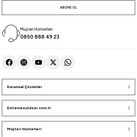
atma
olt
nerleri
lbisesi
ABONE OL
Ekipmanları
me · Ekipman
Müşteri Hizmetleri
Sırt Çantası
Kılıfları
0850 888 49 23
rler
 · Woodland
et Malzemeleri
taları
ucu Minder)
Kurumsal Çözümler
Ekipmanları
ik
Extremeoutdoor.com.tr
 Aksesuarları
atta Kalma Ürünleri
Müşteri Hizmetleri