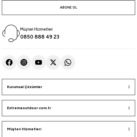
atma
olt
nerleri
lbisesi
ABONE OL
Ekipmanları
me · Ekipman
Müşteri Hizmetleri
Sırt Çantası
Kılıfları
0850 888 49 23
rler
 · Woodland
et Malzemeleri
taları
ucu Minder)
Kurumsal Çözümler
Ekipmanları
ik
Extremeoutdoor.com.tr
 Aksesuarları
atta Kalma Ürünleri
Müşteri Hizmetleri