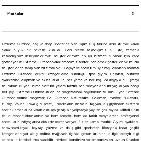
Markalar
i
Extreme Outdoor, dağ ve doğa sporlarına olan ilgimizi iş fikrine dönüştürme kararı
alarak büyük bir hevesle kuruldu. Hobi olarak başladığımız bu işte, zamanla
kazandığımız deneyimlerimizi müşterilerimize en iyi hizmeti sunmak için çaba
gösteriyoruz. Extreme Outdoor olarak amacımız sektöründe örnek gösterilen ve mutlu
müşterilerine sahip olan bir firma oldu. Doğaya ve spora tutkuyla bağlı olanların markası
Extreme Outdoor, çeşitli kategorilerde sunduğu spor giyim ürünleri, outdoor
ayakkabılar, ekipman ve aksesuarlar ile, her yerde ve her koşulda doğayla buluşmayı
mümkün kılıyor. Daima aktif bir yaşam tarzını benimseyenlerin ihtiyaç duyabileceği
her şey, Extreme Outdoor’un online mağazasında beğenilerinize sunuluyor. Extreme
Outdoor online mağazası; Gci Outdoor, Naturehike, Coleman, Madfox, Bullshark,
Husky, Vaude, Lowa gibi prestijli markaların imzasını taşıyan, dış giyimden ekstrem
spor ekipmanlarına varan oldukça geniş bir yelpazeye yayılan çok sayıda kaliteli ürün
ile, outdoor tutkunlarının ve hem amatör, hem de farklı seviyelerden profesyonel
sporcuların ihtiyaçlarına eksiksiz cevap veriyor. Siz de kamp, avcılık, Giyim, ayakkabı,
snowboard,kayak, kaykay, yüzme ve dalış gibi sporlardan lifestyle’a kadar çeşitli
kategorilerin yer aldığı online mağazada ilginizi çeken ürünler ile ilgili detaylı bilgi
edinebilir, karşılaştırma yapabilir, böylece kendinize ve amacınıza en uygun ürünleri