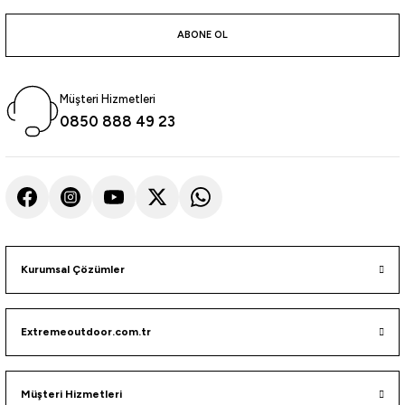
atma
olt
nerleri
lbisesi
ABONE OL
Ekipmanları
me · Ekipman
Müşteri Hizmetleri
Sırt Çantası
Kılıfları
0850 888 49 23
rler
 · Woodland
et Malzemeleri
taları
ucu Minder)
Kurumsal Çözümler
Ekipmanları
ik
 Aksesuarları
Extremeoutdoor.com.tr
atta Kalma Ürünleri
Müşteri Hizmetleri