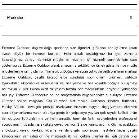
Markalar
i
Extreme Outdoor, dağ ve doğa sporlarına olan ilgimizi iş fikrine dönüştürme kararı
alarak büyük bir hevesle kuruldu. Hobi olarak başladığımız bu işte, zamanla
kazandığımız deneyimlerimizi müşterilerimize en iyi hizmeti sunmak için çaba
gösteriyoruz. Extreme Outdoor olarak amacımız sektöründe örnek gösterilen ve mutlu
müşterilerine sahip olan bir firma oldu. Doğaya ve spora tutkuyla bağlı olanların markası
Extreme Outdoor, çeşitli kategorilerde sunduğu spor giyim ürünleri, outdoor
ayakkabılar, ekipman ve aksesuarlar ile, her yerde ve her koşulda doğayla buluşmayı
mümkün kılıyor. Daima aktif bir yaşam tarzını benimseyenlerin ihtiyaç duyabileceği
her şey, Extreme Outdoor’un online mağazasında beğenilerinize sunuluyor. Extreme
Outdoor online mağazası; Gci Outdoor, Naturehike, Coleman, Madfox, Bullshark,
Husky, Vaude, Lowa gibi prestijli markaların imzasını taşıyan, dış giyimden ekstrem
spor ekipmanlarına varan oldukça geniş bir yelpazeye yayılan çok sayıda kaliteli ürün
ile, outdoor tutkunlarının ve hem amatör, hem de farklı seviyelerden profesyonel
sporcuların ihtiyaçlarına eksiksiz cevap veriyor. Siz de kamp, avcılık, Giyim, ayakkabı,
snowboard,kayak, kaykay, yüzme ve dalış gibi sporlardan lifestyle’a kadar çeşitli
kategorilerin yer aldığı online mağazada ilginizi çeken ürünler ile ilgili detaylı bilgi