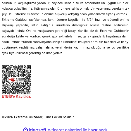
edinebilir, karşılaştırma yapabilir, böylece kendinize ve amacınıza en uygun ürünleri
kolayca bulabilirsiniz. İhtiyacınız olan ürünlere sahip olmak için yapmanız gereken tek
şey ise, Extreme Outdoor’un online alışveriş kolaylığından yararlanarak sipariş vermek…
Extreme Outdoor sayfalarında, farklı ödeme koşulları ile 7/24 hızlı ve güvenli online
alışveriş yapabilir, satın aldığınız ürünlerin dilediğiniz adrese teslim edilmesini
sağlayabilirsiniz. Online mağazanın getirdiği kolaylıklar ile, siz de Extreme Outdoor’in
sunduğu kalite ve konforu gerek spor aktivitelerinize, gerek gündelik hayatınıza dahil
edebilirsiniz. Yüksek motivasyona sahip ekibimizle; müşterilerimizin talepleri ve ileriyi
düşünerek yaptığımız çalışmalarla, yeniliklerin kaçınılmaz olduğuna ve bu yenilikle
ayak uydurulması gerektiğine inanıyoruz.
©2026 Extreme Outdoor
, Tüm Hakları Saklıdır.
ideasoft
ile
e-