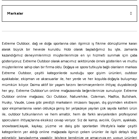
Markalar
i
Extreme Outdoor, dağ ve doğa sporlarına olan ilgimizi iş fikrine dönüştürme kararı
alarak büyük bir hevesle kuruldu. Hobi olarak başladığımız bu işte, zamanla
kazandığımız deneyimlerimizi müşterilerimize en iyi hizmeti sunmak için çaba
gösteriyoruz. Extreme Outdoor olarak amacımız sektöründe örnek gösterilen ve mutlu
müşterilerine sahip olan bir firma oldu. Doğaya ve spora tutkuyla bağlı olanların markası
Extreme Outdoor, çeşitli kategorilerde sunduğu spor giyim ürünleri, outdoor
ayakkabılar, ekipman ve aksesuarlar ile, her yerde ve her koşulda doğayla buluşmayı
mümkün kılıyor. Daima aktif bir yaşam tarzını benimseyenlerin ihtiyaç duyabileceği
her şey, Extreme Outdoor’un online mağazasında beğenilerinize sunuluyor. Extreme
Outdoor online mağazası; Gci Outdoor, Naturehike, Coleman, Madfox, Bullshark,
Husky, Vaude, Lowa gibi prestijli markaların imzasını taşıyan, dış giyimden ekstrem
spor ekipmanlarına varan oldukça geniş bir yelpazeye yayılan çok sayıda kaliteli ürün
ile, outdoor tutkunlarının ve hem amatör, hem de farklı seviyelerden profesyonel
sporcuların ihtiyaçlarına eksiksiz cevap veriyor. Siz de kamp, avcılık, Giyim, ayakkabı,
snowboard,kayak, kaykay, yüzme ve dalış gibi sporlardan lifestyle’a kadar çeşitli
kategorilerin yer aldığı online mağazada ilginizi çeken ürünler ile ilgili detaylı bilgi
edinebilir, karşılaştırma yapabilir, böylece kendinize ve amacınıza en uygun ürünleri