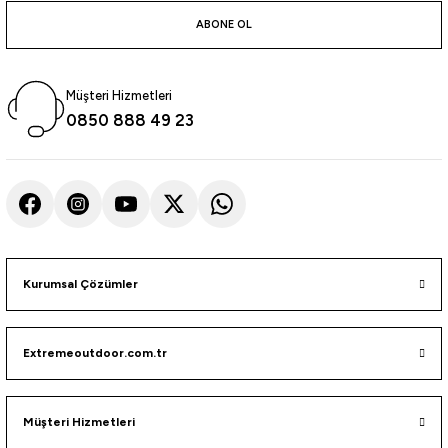
atma
olt
nerleri
lbisesi
ABONE OL
Ekipmanları
me · Ekipman
Müşteri Hizmetleri
Sırt Çantası
Kılıfları
0850 888 49 23
rler
 · Woodland
et Malzemeleri
taları
ucu Minder)
Kurumsal Çözümler
Ekipmanları
ik
Extremeoutdoor.com.tr
 Aksesuarları
atta Kalma Ürünleri
Müşteri Hizmetleri