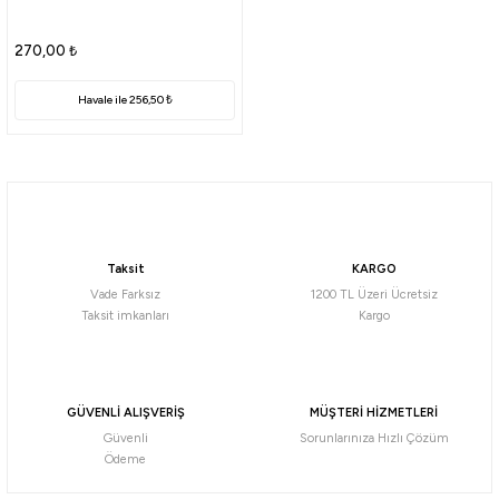
270,00
₺
i
Havale ile 256,50 ₺
Taksit
KARGO
Vade Farksız
1200 TL Üzeri Ücretsiz
Taksit imkanları
Kargo
GÜVENLİ ALIŞVERİŞ
MÜŞTERİ HİZMETLERİ
Güvenli
Sorunlarınıza Hızlı Çözüm
Ödeme