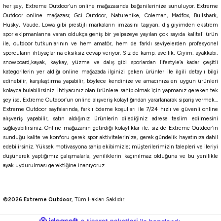
her şey, Extreme Outdoor’un online mağazasında beğenilerinize sunuluyor. Extreme
Outdoor online mağazası; Gci Outdoor, Naturehike, Coleman, Madfox, Bullshark,
Husky, Vaude, Lowa gibi prestijli markaların imzasını taşıyan, dış giyimden ekstrem
spor ekipmanlarına varan oldukça geniş bir yelpazeye yayılan çok sayıda kaliteli ürün
ile, outdoor tutkunlarının ve hem amatör, hem de farklı seviyelerden profesyonel
sporcuların ihtiyaçlarına eksiksiz cevap veriyor. Siz de kamp, avcılık, Giyim, ayakkabı,
snowboard,kayak, kaykay, yüzme ve dalış gibi sporlardan lifestyle’a kadar çeşitli
kategorilerin yer aldığı online mağazada ilginizi çeken ürünler ile ilgili detaylı bilgi
edinebilir, karşılaştırma yapabilir, böylece kendinize ve amacınıza en uygun ürünleri
kolayca bulabilirsiniz. İhtiyacınız olan ürünlere sahip olmak için yapmanız gereken tek
şey ise, Extreme Outdoor’un online alışveriş kolaylığından yararlanarak sipariş vermek…
Extreme Outdoor sayfalarında, farklı ödeme koşulları ile 7/24 hızlı ve güvenli online
alışveriş yapabilir, satın aldığınız ürünlerin dilediğiniz adrese teslim edilmesini
sağlayabilirsiniz. Online mağazanın getirdiği kolaylıklar ile, siz de Extreme Outdoor’in
sunduğu kalite ve konforu gerek spor aktivitelerinize, gerek gündelik hayatınıza dahil
edebilirsiniz. Yüksek motivasyona sahip ekibimizle; müşterilerimizin talepleri ve ileriyi
düşünerek yaptığımız çalışmalarla, yeniliklerin kaçınılmaz olduğuna ve bu yenilikle
ayak uydurulması gerektiğine inanıyoruz.
©2026 Extreme Outdoor
, Tüm Hakları Saklıdır.
ideasoft
ile