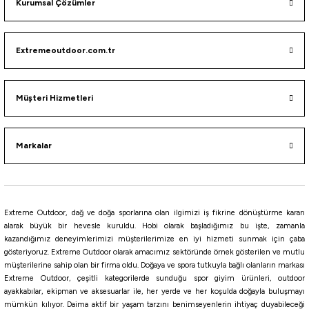
Kurumsal Çözümler
Extremeoutdoor.com.tr
Müşteri Hizmetleri
Markalar
Extreme Outdoor, dağ ve doğa sporlarına olan ilgimizi iş fikrine dönüştürme kararı
alarak büyük bir hevesle kuruldu. Hobi olarak başladığımız bu işte, zamanla
kazandığımız deneyimlerimizi müşterilerimize en iyi hizmeti sunmak için çaba
gösteriyoruz. Extreme Outdoor olarak amacımız sektöründe örnek gösterilen ve mutlu
müşterilerine sahip olan bir firma oldu. Doğaya ve spora tutkuyla bağlı olanların markası
Extreme Outdoor, çeşitli kategorilerde sunduğu spor giyim ürünleri, outdoor
ayakkabılar, ekipman ve aksesuarlar ile, her yerde ve her koşulda doğayla buluşmayı
mümkün kılıyor. Daima aktif bir yaşam tarzını benimseyenlerin ihtiyaç duyabileceği