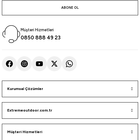
atma
olt
nerleri
lbisesi
ABONE OL
Ekipmanları
me · Ekipman
Müşteri Hizmetleri
Sırt Çantası
Kılıfları
0850 888 49 23
rler
 · Woodland
et Malzemeleri
taları
ucu Minder)
Kurumsal Çözümler
Ekipmanları
ik
Extremeoutdoor.com.tr
 Aksesuarları
atta Kalma Ürünleri
Müşteri Hizmetleri