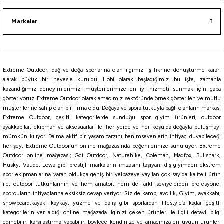
Markalar
i
Extreme Outdoor, dağ ve doğa sporlarına olan ilgimizi iş fikrine dönüştürme kararı
alarak büyük bir hevesle kuruldu. Hobi olarak başladığımız bu işte, zamanla
kazandığımız deneyimlerimizi müşterilerimize en iyi hizmeti sunmak için çaba
gösteriyoruz. Extreme Outdoor olarak amacımız sektöründe örnek gösterilen ve mutlu
müşterilerine sahip olan bir firma oldu. Doğaya ve spora tutkuyla bağlı olanların markası
Extreme Outdoor, çeşitli kategorilerde sunduğu spor giyim ürünleri, outdoor
ayakkabılar, ekipman ve aksesuarlar ile, her yerde ve her koşulda doğayla buluşmayı
mümkün kılıyor. Daima aktif bir yaşam tarzını benimseyenlerin ihtiyaç duyabileceği
her şey, Extreme Outdoor’un online mağazasında beğenilerinize sunuluyor. Extreme
Outdoor online mağazası; Gci Outdoor, Naturehike, Coleman, Madfox, Bullshark,
Husky, Vaude, Lowa gibi prestijli markaların imzasını taşıyan, dış giyimden ekstrem
spor ekipmanlarına varan oldukça geniş bir yelpazeye yayılan çok sayıda kaliteli ürün
ile, outdoor tutkunlarının ve hem amatör, hem de farklı seviyelerden profesyonel
sporcuların ihtiyaçlarına eksiksiz cevap veriyor. Siz de kamp, avcılık, Giyim, ayakkabı,
snowboard,kayak, kaykay, yüzme ve dalış gibi sporlardan lifestyle’a kadar çeşitli
kategorilerin yer aldığı online mağazada ilginizi çeken ürünler ile ilgili detaylı bilgi
edinebilir, karşılaştırma yapabilir, böylece kendinize ve amacınıza en uygun ürünleri