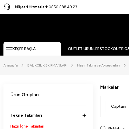
Müşteri Hizmetleri:
0850 888 49 23
KEŞFE BAŞLA
OUTLET ÜRÜNLER
STOCKOUT
BIG
Anasayfa
BALIKÇILIK EKİPMANLARI
Hazır Takım ve Aksesuarları
Markalar
Ürün Grupları
Captain
Tekne Takımları
Hazır İğne Takımları
Stoktakiler