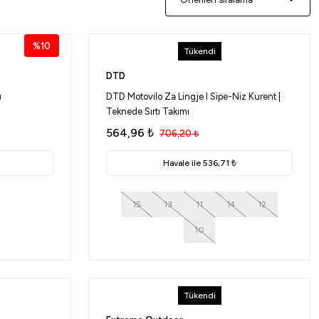
%10
Tükendi
DTD
ı
DTD Motovilo Za Lingje I Sipe-Niz Kurent |
Teknede Sırtı Takımı
564,96
₺
706,20
₺
Havale ile 536,71 ₺
15
13
11
14
12
10
Tükendi