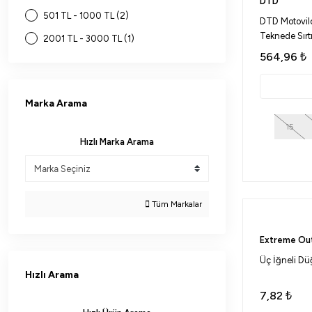
DTD
501 TL - 1000 TL (2)
DTD Motovilo 
Teknede Sırt
2001 TL - 3000 TL (1)
564,96
₺
Marka Arama
15
Hızlı Marka Arama
Tüm Markalar
Extreme Ou
Üç İğneli D
Hızlı Arama
7,82
₺