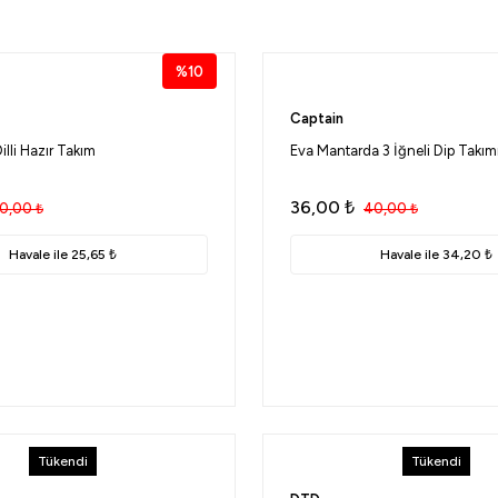
%10
Captain
illi Hazır Takım
Eva Mantarda 3 İğneli Dip Takım
36,00
₺
0,00
₺
40,00
₺
Havale ile 25,65 ₺
Havale ile 34,20 ₺
Tükendi
Tükendi