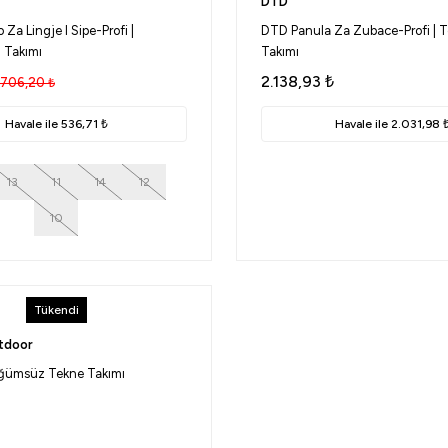
DTD
Za Lingje I Sipe-Profi |
DTD Panula Za Zubace-Profi | Te
ı Takımı
Takımı
2.138,93
₺
706,20
₺
Havale ile 536,71 ₺
Havale ile 2.031,98 
13
11
14
12
10
Tükendi
tdoor
üğümsüz Tekne Takımı