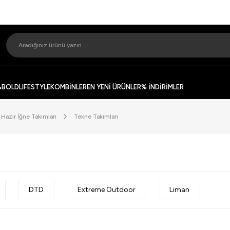
&BOLD
LIFESTYLE
KOMBİNLER
EN YENİ ÜRÜNLER
% İNDİRİMLER
Hazır İğne Takımları
Tekne Takımları
DTD
Extreme Outdoor
Liman