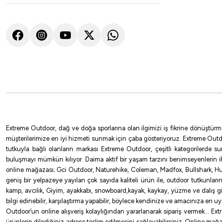
Extreme Outdoor, dağ ve doğa sporlarına olan ilgimizi iş fikrine dönüştürm
müşterilerimize en iyi hizmeti sunmak için çaba gösteriyoruz. Extreme Outd
tutkuyla bağlı olanların markası Extreme Outdoor, çeşitli kategorilerde 
buluşmayı mümkün kılıyor. Daima aktif bir yaşam tarzını benimseyenlerin 
online mağazası; Gci Outdoor, Naturehike, Coleman, Madfox, Bullshark, Hus
geniş bir yelpazeye yayılan çok sayıda kaliteli ürün ile, outdoor tutkunlar
kamp, avcılık, Giyim, ayakkabı, snowboard,kayak, kaykay, yüzme ve dalış gibi 
bilgi edinebilir, karşılaştırma yapabilir, böylece kendinize ve amacınıza en 
Outdoor’un online alışveriş kolaylığından yararlanarak sipariş vermek… Extre
ürünlerin dilediğiniz adrese teslim edilmesini sağlayabilirsiniz. Online mağa