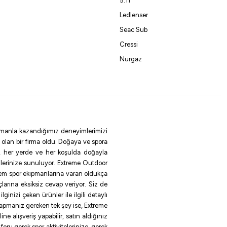
5.11
Ledlenser
Seac Sub
Cressi
Nurgaz
 zamanla kazandığımız deneyimlerimizi
 olan bir firma oldu. Doğaya ve spora
le, her yerde ve her koşulda doğayla
ilerinize sunuluyor. Extreme Outdoor
rem spor ekipmanlarına varan oldukça
larına eksiksiz cevap veriyor. Siz de
inizi çeken ürünler ile ilgili detaylı
 yapmanız gereken tek şey ise, Extreme
e alışveriş yapabilir, satın aldığınız
oru gerek spor aktivitelerinize, gerek