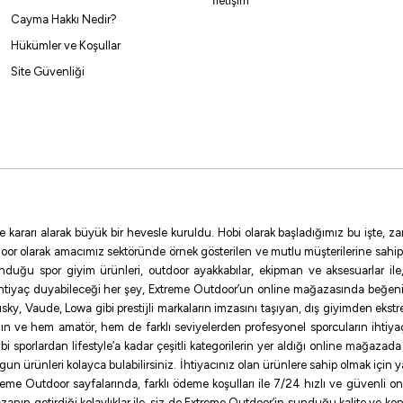
İletişim
Cayma Hakkı Nedir?
Hükümler ve Koşullar
Site Güvenliği
e kararı alarak büyük bir hevesle kuruldu. Hobi olarak başladığımız bu işte,
oor olarak amacımız sektöründe örnek gösterilen ve mutlu müşterilerine sahip
sunduğu spor giyim ürünleri, outdoor ayakkabılar, ekipman ve aksesuarlar i
ihtiyaç duyabileceği her şey, Extreme Outdoor’un online mağazasında beğen
ky, Vaude, Lowa gibi prestijli markaların imzasını taşıyan, dış giyimden ekst
ının ve hem amatör, hem de farklı seviyelerden profesyonel sporcuların ihtiyaç
sporlardan lifestyle’a kadar çeşitli kategorilerin yer aldığı online mağazada ilg
uygun ürünleri kolayca bulabilirsiniz. İhtiyacınız olan ürünlere sahip olmak için
me Outdoor sayfalarında, farklı ödeme koşulları ile 7/24 hızlı ve güvenli onlin
zanın getirdiği kolaylıklar ile, siz de Extreme Outdoor’in sunduğu kalite ve konf