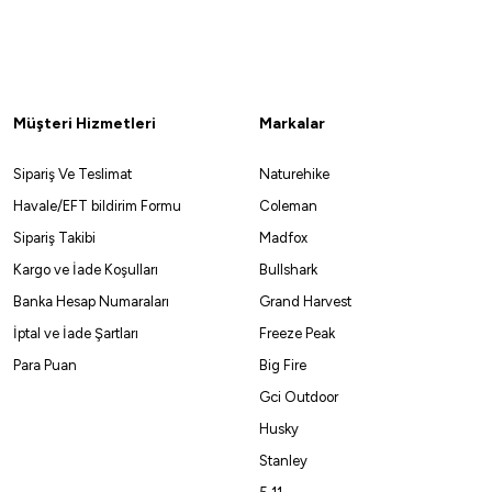
Müşteri Hizmetleri
Markalar
Sipariş Ve Teslimat
Naturehike
Havale/EFT bildirim Formu
Coleman
Sipariş Takibi
Madfox
Kargo ve İade Koşulları
Bullshark
Banka Hesap Numaraları
Grand Harvest
İptal ve İade Şartları
Freeze Peak
Para Puan
Big Fire
Gci Outdoor
Husky
Stanley