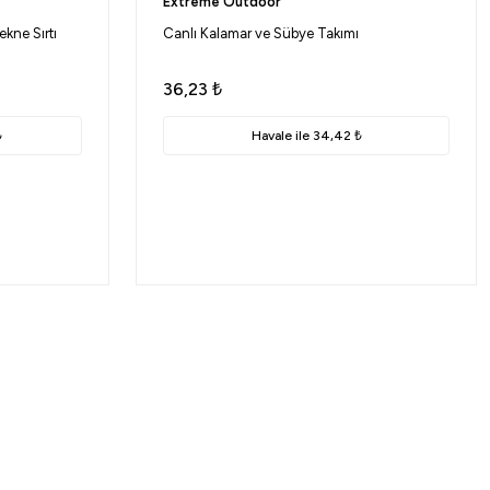
Extreme Outdoor
kne Sırtı
Canlı Kalamar ve Sübye Takımı
36,23
₺
₺
Havale ile 34,42 ₺