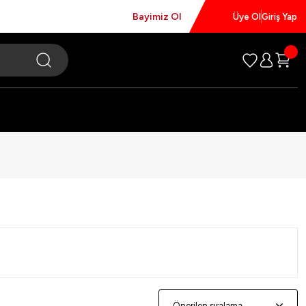
Bayimiz Ol
Üye Ol
Giriş Yap