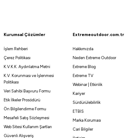
Kurumsal Çözümler
Extremeoutdoor.com.tr
İşlem Rehberi
Hakkımızda
Çerez Politikası
Neden Extreme Outdoor
K.V.K.K. Aydınlatma Metni
Extreme Blog
K.V. Korunması ve İşlenmesi
Extreme TV
Politikası
Webinar | Etkinlik
Veri Sahibi Başvuru Formu
Kariyer
Etik İlkeler Prosödürü
Sürdürülebilirlik
Ön Bilgilendirme Formu
ETBİS
Mesafeli Satış Sözleşmesi
Marka Koruması
Web Sitesi Kullanım Şartları
Cari Bilgiler
Güvenli Alışveriş