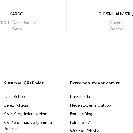
KARGO
GÜVENLİ ALIŞVERİ
200 TL Üzeri Ücretsiz
Güvenli
Kargo
Ödeme
Kurumsal Çözümler
Extremeoutdoor.com.tr
İşlem Rehberi
Hakkımızda
Çerez Politikası
Neden Extreme Outdoor
K.V.K.K. Aydınlatma Metni
Extreme Blog
K.V. Korunması ve İşlenmesi
Extreme TV
Politikası
Webinar | Etkinlik