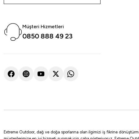
Müşteri Hizmetleri
0850 888 49 23
Extreme Outdoor, dağ ve doğa sporlarına olan ilgimizi iş fikrine dönüştürm
müşterilerimize en iyi hizmeti sunmak için çaba gösteriyoruz. Extreme Outd