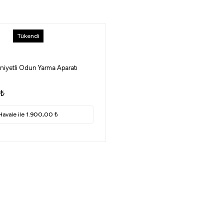
Tükendi
iyetli Odun Yarma Aparatı
₺
Havale ile 1.900,00 ₺