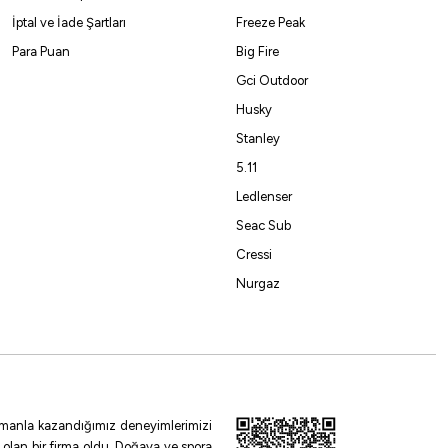
İptal ve İade Şartları
Freeze Peak
Para Puan
Big Fire
Gci Outdoor
Husky
Stanley
5.11
Ledlenser
Seac Sub
Cressi
Nurgaz
 zamanla kazandığımız deneyimlerimizi
 olan bir firma oldu. Doğaya ve spora