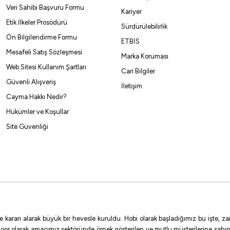
Veri Sahibi Başvuru Formu
Kariyer
Etik İlkeler Prosödürü
Sürdürülebilirlik
Ön Bilgilendirme Formu
ETBİS
Mesafeli Satış Sözleşmesi
Marka Koruması
Web Sitesi Kullanım Şartları
Cari Bilgiler
Güvenli Alışveriş
İletişim
Cayma Hakkı Nedir?
Hükümler ve Koşullar
Site Güvenliği
e kararı alarak büyük bir hevesle kuruldu. Hobi olarak başladığımız bu işte,
oor olarak amacımız sektöründe örnek gösterilen ve mutlu müşterilerine sahip