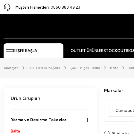
Müşteri Hizmetleri:
0850 888 49 23
KEŞFE BAŞLA
OUTLET ÜRÜNLER
STOCKOUT
BIG
Anasayfa
OUTDOOR YAŞAM
Çakı · Bıçak · Balta
Balta
Yar
Markalar
Ürün Grupları
Campou
Yarma ve Devirme Takozları
Balta
Stoktakiler