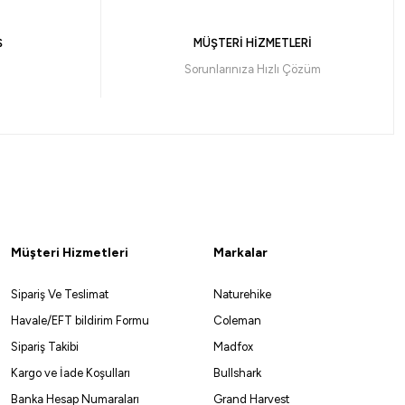
Ş
MÜŞTERİ HİZMETLERİ
Sorunlarınıza Hızlı Çözüm
Müşteri Hizmetleri
Markalar
Sipariş Ve Teslimat
Naturehike
Havale/EFT bildirim Formu
Coleman
Sipariş Takibi
Madfox
Kargo ve İade Koşulları
Bullshark
Banka Hesap Numaraları
Grand Harvest