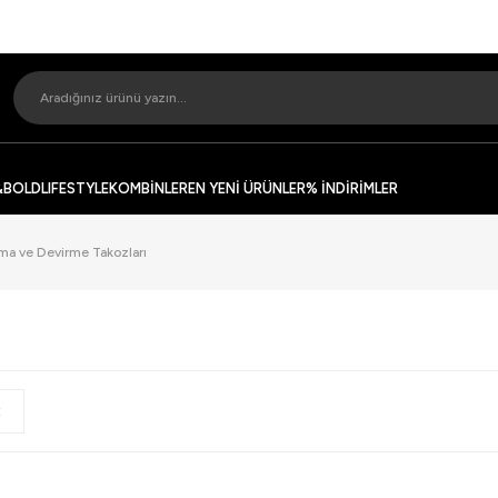
&BOLD
LIFESTYLE
KOMBİNLER
EN YENİ ÜRÜNLER
% İNDİRİMLER
ma ve Devirme Takozları
t