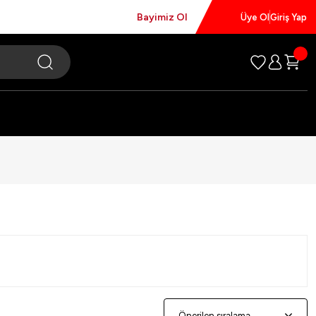
Bayimiz Ol
Üye Ol
Giriş Yap