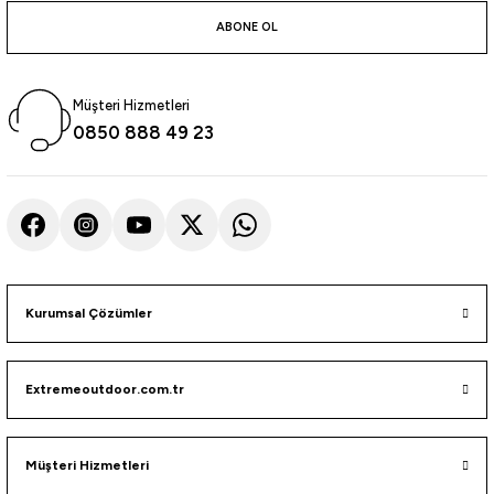
atma
olt
nerleri
lbisesi
ABONE OL
Ekipmanları
me · Ekipman
Müşteri Hizmetleri
Sırt Çantası
Kılıfları
0850 888 49 23
rler
 · Woodland
et Malzemeleri
taları
ucu Minder)
Kurumsal Çözümler
Ekipmanları
ik
Extremeoutdoor.com.tr
 Aksesuarları
atta Kalma Ürünleri
Müşteri Hizmetleri