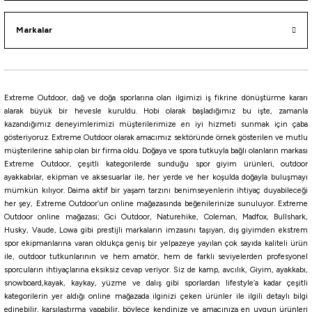
Markalar
i
Extreme Outdoor, dağ ve doğa sporlarına olan ilgimizi iş fikrine dönüştürme kararı
alarak büyük bir hevesle kuruldu. Hobi olarak başladığımız bu işte, zamanla
kazandığımız deneyimlerimizi müşterilerimize en iyi hizmeti sunmak için çaba
gösteriyoruz. Extreme Outdoor olarak amacımız sektöründe örnek gösterilen ve mutlu
müşterilerine sahip olan bir firma oldu. Doğaya ve spora tutkuyla bağlı olanların markası
Extreme Outdoor, çeşitli kategorilerde sunduğu spor giyim ürünleri, outdoor
ayakkabılar, ekipman ve aksesuarlar ile, her yerde ve her koşulda doğayla buluşmayı
mümkün kılıyor. Daima aktif bir yaşam tarzını benimseyenlerin ihtiyaç duyabileceği
her şey, Extreme Outdoor’un online mağazasında beğenilerinize sunuluyor. Extreme
Outdoor online mağazası; Gci Outdoor, Naturehike, Coleman, Madfox, Bullshark,
Husky, Vaude, Lowa gibi prestijli markaların imzasını taşıyan, dış giyimden ekstrem
spor ekipmanlarına varan oldukça geniş bir yelpazeye yayılan çok sayıda kaliteli ürün
ile, outdoor tutkunlarının ve hem amatör, hem de farklı seviyelerden profesyonel
sporcuların ihtiyaçlarına eksiksiz cevap veriyor. Siz de kamp, avcılık, Giyim, ayakkabı,
snowboard,kayak, kaykay, yüzme ve dalış gibi sporlardan lifestyle’a kadar çeşitli
kategorilerin yer aldığı online mağazada ilginizi çeken ürünler ile ilgili detaylı bilgi
edinebilir, karşılaştırma yapabilir, böylece kendinize ve amacınıza en uygun ürünleri